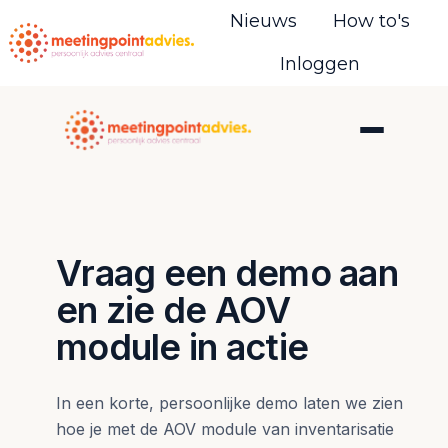
Nieuws
How to's
Inloggen
H
o
m
e
p
a
g
Vraag een demo aan
e
en zie de AOV
module in actie
In een korte, persoonlijke demo laten we zien
hoe je met de AOV module van inventarisatie