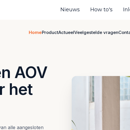
Nieuws
How to's
In
Home
Product
Actueel
Veelgestelde vragen
Cont
één AOV
r het
van alle aangesloten