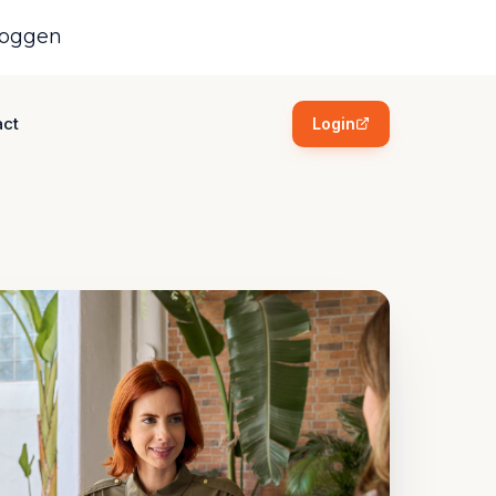
loggen
act
Login