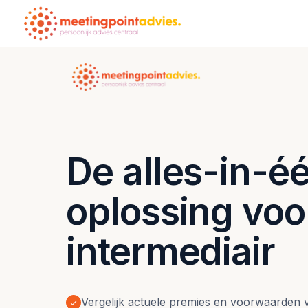
H
o
m
e
p
a
De alles-in-
g
e
oplossing voo
intermediair
Vergelijk actuele premies en voorwaarden 
✓