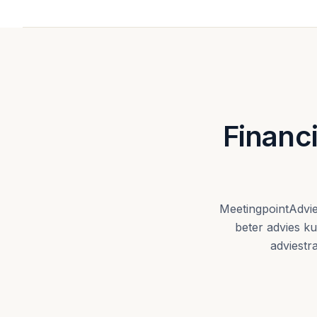
Financi
MeetingpointAdvies
beter advies k
adviestra