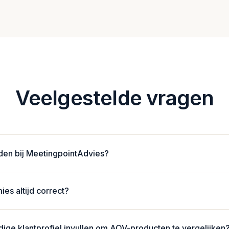
Veelgestelde vragen
den bij MeetingpointAdvies?
 je (nieuwe) digitale paspoort en deze geïnstalleerd hebt op je 
rdt er aangegeven dat u nog niet geautoriseerd bent voor het pla
es altijd correct?
e gegevens achter. Je wordt vervolgens binnen 5 werkdagen geautor
tijd actueel. We halen deze realtime op via directe koppelingen m
ebben dan kan je het beste contact met onze Service Desk opne
ledige klantprofiel invullen om AOV-producten te vergelijken