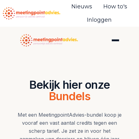
Nieuws
How to's
Inloggen
H
o
m
e
p
a
g
Bekijk hier onze
e
Bundels
Met een MeetingpointAdvies-bundel koop je
vooraf een vast aantal credits tegen een
scherp tarief. Je zet ze in voor het