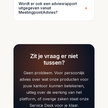
Wordt er ook een adviesrapport
eindklant. Dit wordt dus niet via
+
uitgegeven vanuit
MeetingpointAdvies geregeld.
MeetingpointAdvies?
Ja, in de AOV-vergelijker kan er een
standaard adviesrapport worden
gegenereerd.
Zit je vraag er niet
tussen?
Geen probleem. Voor persoonlijk
advies over wat onze producten voor
jouw kantoor kunnen betekenen,
uitleg over de werking van het
platform, of overige zaken staat onze
Service Desk voor je klaar.