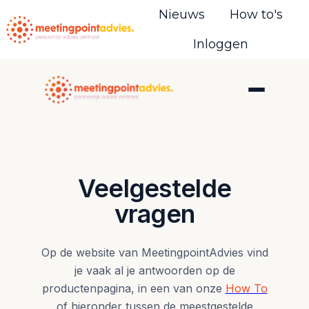
Nieuws
How to's
Inloggen
H
o
m
e
p
a
g
Veelgestelde
e
vragen
Op de website van MeetingpointAdvies vind
je vaak al je antwoorden op de
productenpagina, in een van onze
How To
of hieronder tussen de meestgestelde